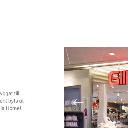
ggat till
ent byts ut
illa Home!